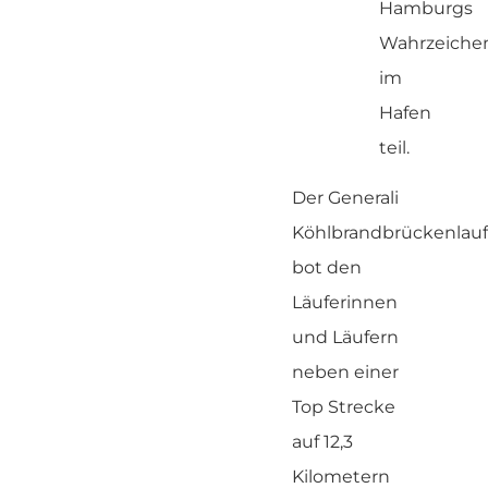
Hamburgs
Wahrzeiche
im
Hafen
teil.
Der Generali
Köhlbrandbrückenlauf
bot den
Läuferinnen
und Läufern
neben einer
Top Strecke
auf 12,3
Kilometern