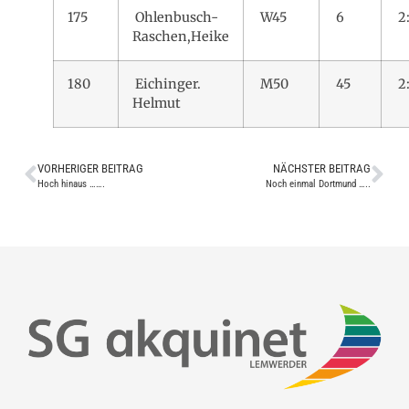
175
Ohlenbusch-
W45
6
2
Raschen,Heike
180
Eichinger.
M50
45
2
Helmut
VORHERIGER BEITRAG
NÄCHSTER BEITRAG
Hoch hinaus …….
Noch einmal Dortmund …..