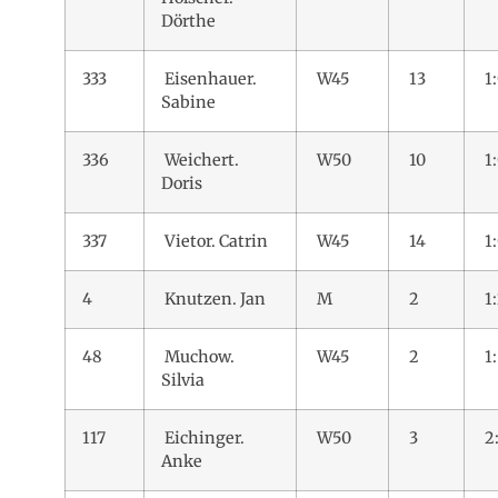
Dörthe
333
Eisenhauer.
W45
13
1:
Sabine
336
Weichert.
W50
10
1:
Doris
337
Vietor. Catrin
W45
14
1:
4
Knutzen. Jan
M
2
1
48
Muchow.
W45
2
1:
Silvia
117
Eichinger.
W50
3
2
Anke