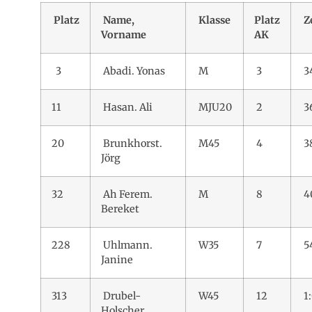
Platz
Name,
Klasse
Platz
Z
Vorname
AK
3
Abadi. Yonas
M
3
3
11
Hasan. Ali
MJU20
2
36
20
Brunkhorst.
M45
4
38
Jörg
32
Ah Ferem.
M
8
4
Bereket
228
Uhlmann.
W35
7
5
Janine
313
Drubel-
W45
12
1:
Holscher.