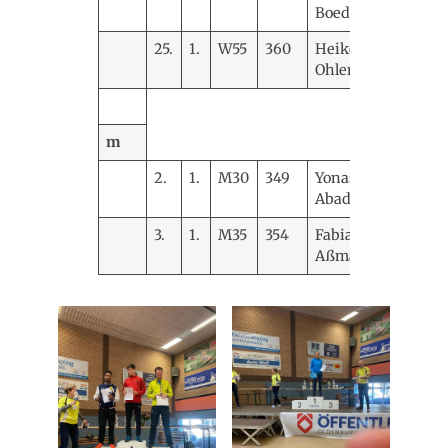
Boedecker
25.
1.
W55
360
Heike
SGa
Ohlenbusch
m
2.
1.
M30
349
Yonas
SGa
Abadi
3.
1.
M35
354
Fabian
SGa
Aßmann