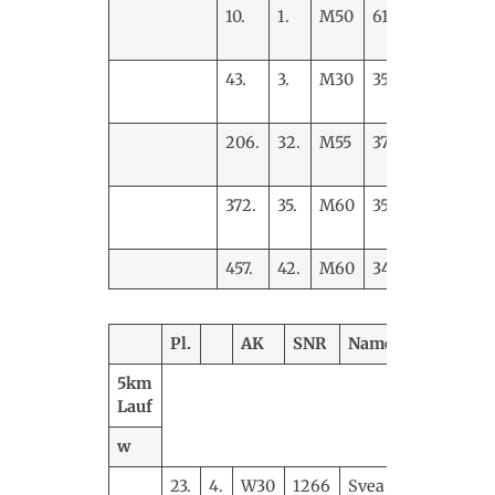
10.
1.
M50
615
Jörg
Brunkhor
43.
3.
M30
350
Falko
Ronneb
206.
32.
M55
377
Heiko
Fellendor
372.
35.
M60
351
Holger
Wetjen
457.
42.
M60
348
Uwe Hin
Pl.
AK
SNR
Name
Vere
5km
Lauf
w
23.
4.
W30
1266
Svea
SGa