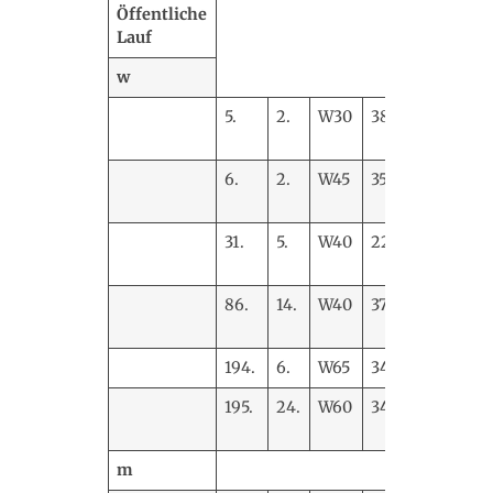
Öffentliche
Lauf
w
5.
2.
W30
387
Malena
Dietel
6.
2.
W45
353
Anita
Cordes
31.
5.
W40
221
Stefanie
Piltz
86.
14.
W40
378
Annabell
Saadhoff
194.
6.
W65
347
Gunda H
195.
24.
W60
346
Doris
Weichert
m